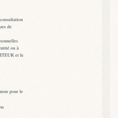
 consultation
ues de
sonnelles
ntité ou à
DITEUR et le
ateur pour le
on