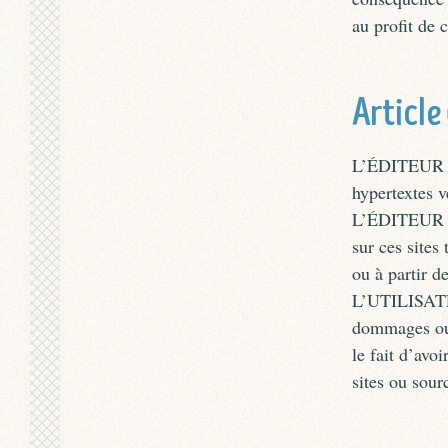
au profit de c
Article
L’ÉDITEUR pe
hypertextes ve
L’ÉDITEUR ne
sur ces sites
ou à partir d
L’UTILISATEU
dommages ou p
le fait d’avo
sites ou sour