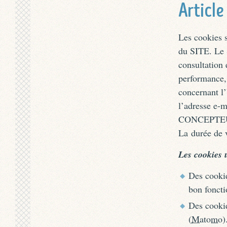
Article
Les cookies s
du SITE. Le S
consultation 
performance,
concernant l
l’adresse e-
CONCEPTEUR
La durée de 
Les cookies 
Des cookie
bon foncti
Des cookie
(
Matomo
)