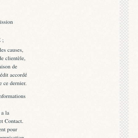
ission
 ;
les causes,
e clientèle,
aison de
édit accordé
 ce dernier.
informations
 a la
et Contact.
ent pour
emnisation