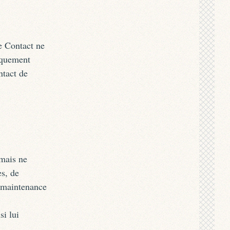
e Contact ne
iquement
ntact de
mais ne
es, de
e maintenance
i lui