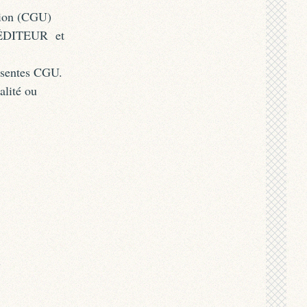
ation (CGU)
 l’ÉDITEUR et
ésentes CGU.
alité ou
.