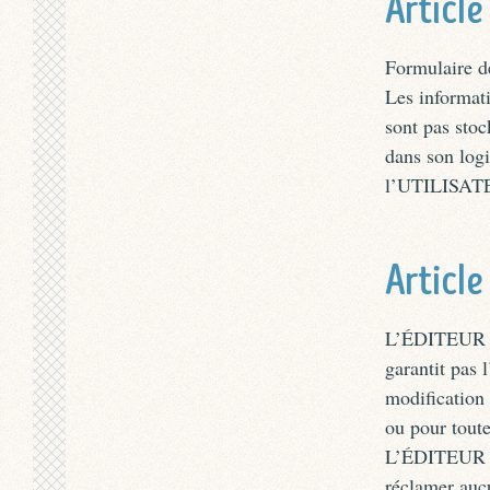
Article
Formulaire d
Les informat
sont pas sto
dans son log
l’UTILISAT
Article
L’ÉDITEUR me
garantit pas 
modification 
ou pour toute
L’ÉDITEUR dé
réclamer auc