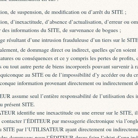
tion, de suspension, de modification ou d’arrêt du SITE ;
ion, d’inexactitude, d’absence d’actualisation, d’erreur ou om
r des informations du SITE, de survenance de bogues ;
 résultant d’une intrusion frauduleuse d’un tiers sur le SITE
alement, de dommage direct ou indirect, quelles qu’en soient 
natures ou conséquences et ce y compris les pertes de profits, d
 ou tout autre perte de biens incorporels pouvant survenir à r
 quiconque au SITE ou de l’impossibilité d’y accéder ou du cr
conque information provenant directement ou indirectement de
R assume seul l’entière responsabilité de l’utilisation des 
du présent SITE.
EUR identifie une inexactitude ou une erreur sur le SITE, il
e contacter l’ÉDITEUR par messagerie électronique via l’ongl
u SITE par l’UTILISATEUR ayant directement ou indirectem
des dommages pour l’ÉDITEUR devra faire l’objet d’une ind