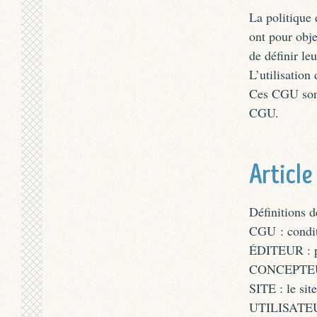
La politique 
ont pour obj
de définir l
L’utilisatio
Ces CGU sont 
CGU.
Article
Définitions 
CGU : conditi
ÉDITEUR : pe
CONCEPTEUR 
SITE : le sit
UTILISATEUR 