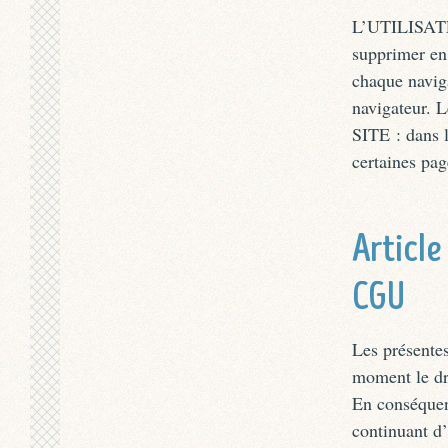
L’UTILISATEU
supprimer en 
chaque naviga
navigateur. L
SITE : dans l
certaines pag
Article
CGU
Les présente
moment le dr
En conséquen
continuant d’