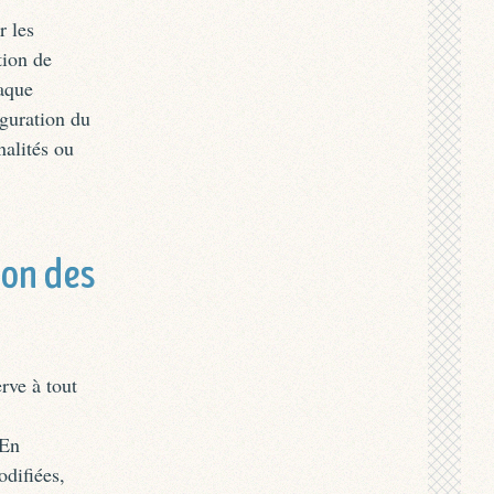
r les
tion de
haque
iguration du
nalités ou
ion des
rve à tout
 En
odifiées,