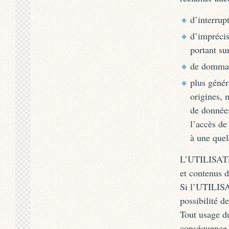
d’interrup
d’imprécis
portant su
de dommage
plus génér
origines, 
de données
l’accès de
à une quel
L’UTILISATEU
et contenus 
Si l’UTILISAT
possibilité d
Tout usage d
conséquence 