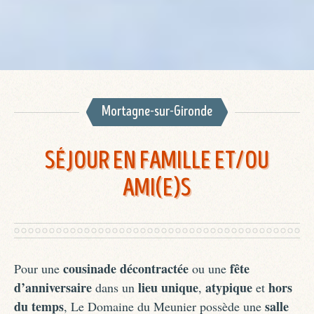
Mortagne-sur-Gironde
SÉJOUR EN FAMILLE ET/OU
AMI(E)S
cousinade décontractée
fête
Pour une
ou une
d’anniversaire
lieu unique
atypique
hors
dans un
,
et
du temps
salle
, Le Domaine du Meunier possède une