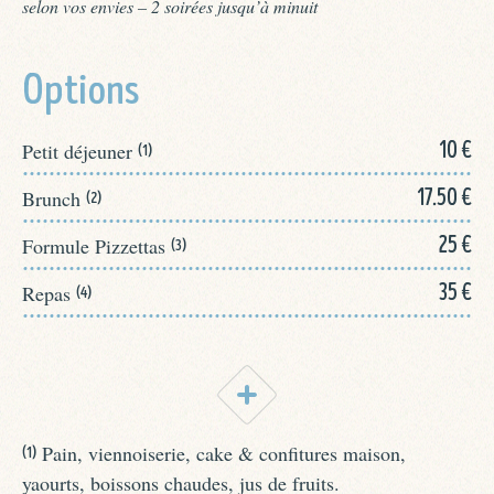
selon vos envies – 2 soirées jusqu’à minuit
Options
10 €
Petit déjeuner
:
(1)
17.50 €
Brunch
:
(2)
25 €
Formule Pizzettas
:
(3)
35 €
Repas
:
(4)
Pain, viennoiserie, cake & confitures maison,
(1)
yaourts, boissons chaudes, jus de fruits.